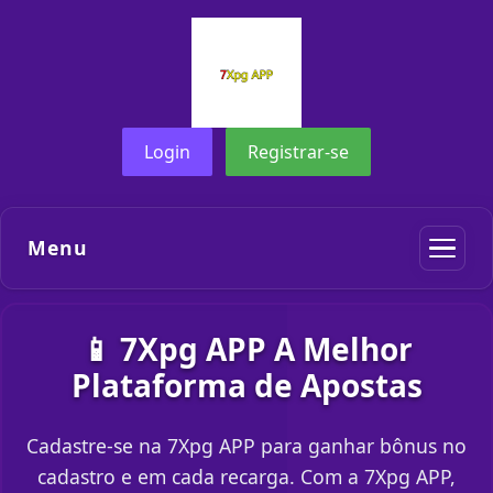
Login
Registrar-se
Menu
📱 7Xpg APP A Melhor
Plataforma de Apostas
Cadastre-se na 7Xpg APP para ganhar bônus no
cadastro e em cada recarga. Com a 7Xpg APP,