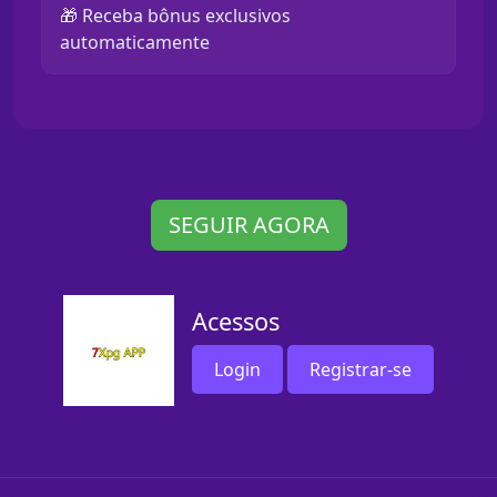
🎁 Receba bônus exclusivos
automaticamente
SEGUIR AGORA
Acessos
Login
Registrar-se