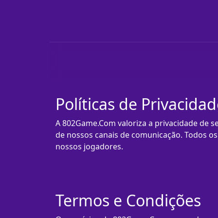
Políticas de Privacida
A 802Game.Com valoriza a privacidade de s
de nossos canais de comunicação. Todos os 
nossos jogadores.
Termos e Condições