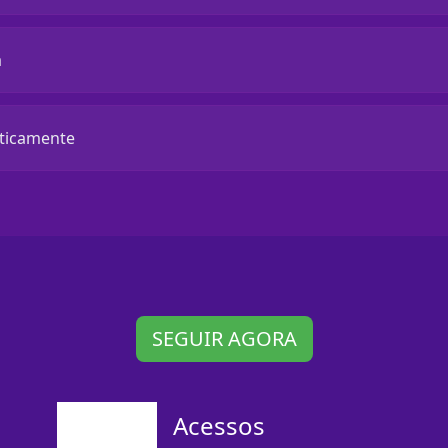
a
aticamente
SEGUIR AGORA
Acessos