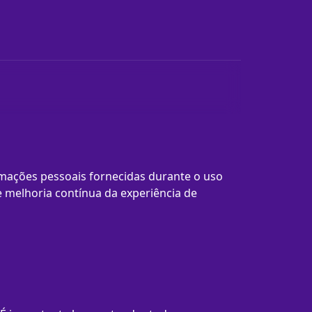
mações pessoais fornecidas durante o uso
e melhoria contínua da experiência de