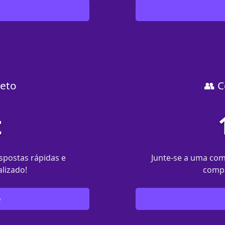
reto
👥 
t
espostas rápidas e
Junte-se a uma com
lizado!
compa
e