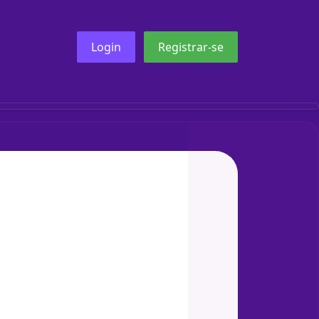
Login
Registrar-se