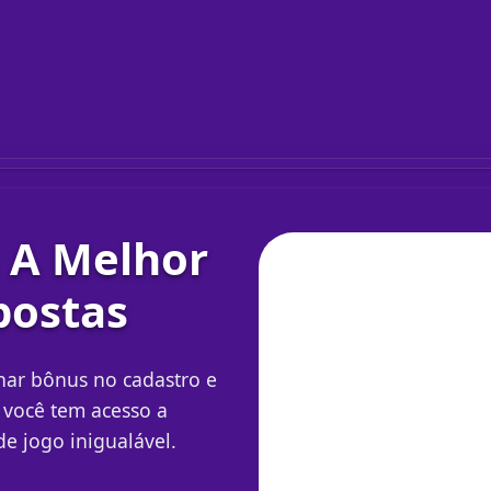
 A Melhor
postas
ar bônus no cadastro e
você tem acesso a
e jogo inigualável.