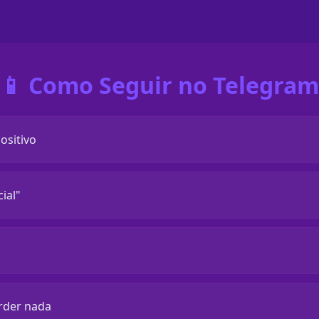
📱 Como Seguir no Telegram
ositivo
ial"
erder nada