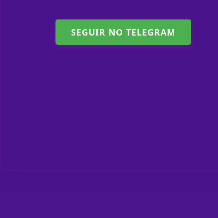
SEGUIR NO TELEGRAM