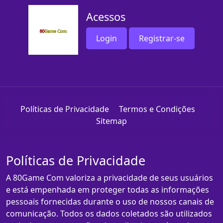
Acessos
Login
Registrar-se
Políticas de Privacidade
Termos e Condições
Sitemap
Políticas de Privacidade
A 80Game Com valoriza a privacidade de seus usuários
e está empenhada em proteger todas as informações
pessoais fornecidas durante o uso de nossos canais de
comunicação. Todos os dados coletados são utilizados