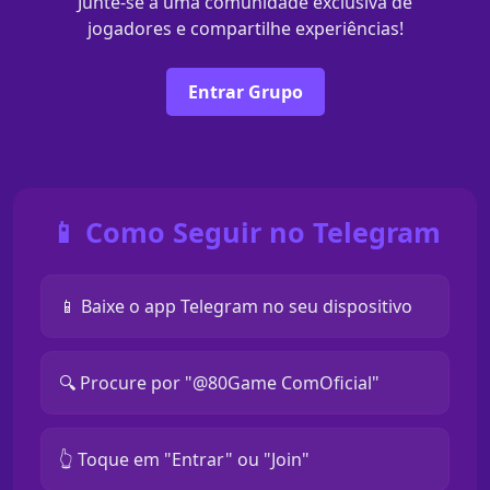
Junte-se a uma comunidade exclusiva de
jogadores e compartilhe experiências!
Entrar Grupo
📱 Como Seguir no Telegram
📱 Baixe o app Telegram no seu dispositivo
🔍 Procure por "@80Game ComOficial"
👆 Toque em "Entrar" ou "Join"