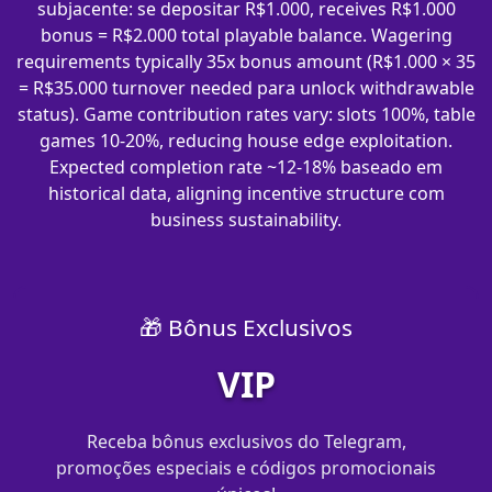
subjacente: se depositar R$1.000, receives R$1.000
bonus = R$2.000 total playable balance. Wagering
requirements typically 35x bonus amount (R$1.000 × 35
= R$35.000 turnover needed para unlock withdrawable
status). Game contribution rates vary: slots 100%, table
games 10-20%, reducing house edge exploitation.
Expected completion rate ~12-18% baseado em
historical data, aligning incentive structure com
business sustainability.
🎁 Bônus Exclusivos
VIP
Receba bônus exclusivos do Telegram,
promoções especiais e códigos promocionais